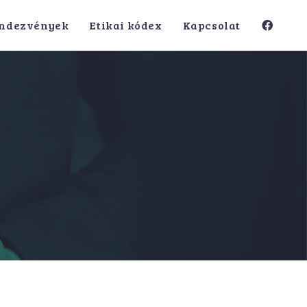
ndezvények
Etikai kódex
Kapcsolat