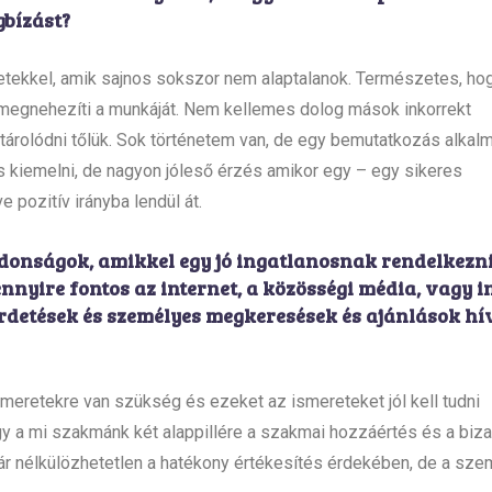
gbízást?
letekkel, amik sajnos sokszor nem alaptalanok. Természetes, ho
megnehezíti a munkáját. Nem kellemes dolog mások inkorrekt
atárolódni tőlük. Sok történetem van, de egy bemutatkozás alkal
 kiemelni, de nagyon jóleső érzés amikor egy – egy sikeres
 pozitív irányba lendül át.
jdonságok, amikkel egy jó ingatlanosnak rendelkezni
ire fontos az internet, a közösségi média, vagy 
detések és személyes megkeresések és ajánlások hí
eretekre van szükség és ezeket az ismereteket jól kell tudni
a mi szakmánk két alappillére a szakmai hozzáértés és a biza
r nélkülözhetetlen a hatékony értékesítés érdekében, de a sz