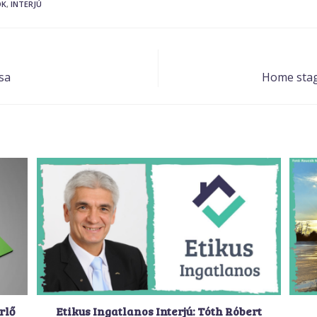
OK
,
INTERJÚ
sa
Home stagi
rlő
Etikus Ingatlanos Interjú: Tóth Róbert