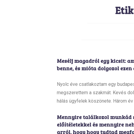
Eti
Mesélj magadról egy kicsit: a
benne, és mióta dolgozol ezen 
Nyolc éve csatlakoztam egy budapes
megszerettem a szakmát. Kevés dolo
hálás ügyfelek köszönete. Három év
Mennyire találkozol munkád s
előítéletekkel és mennyire ne
arról, hogy hogy tudtad megfor