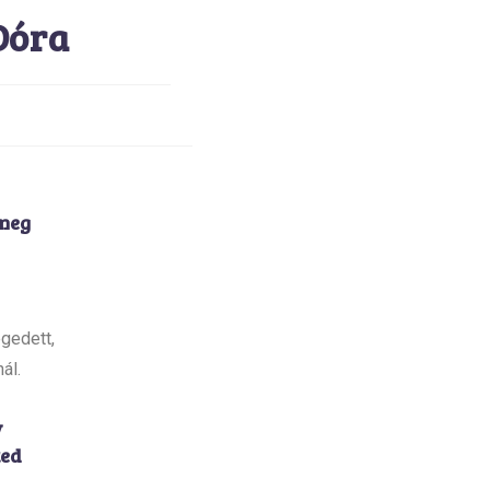
Dóra
 meg
gedett,
ál.
v
ted