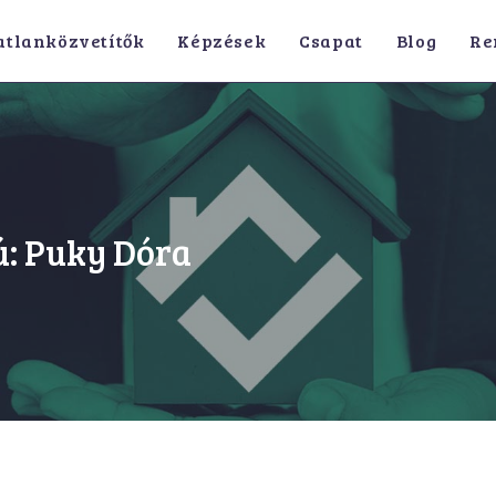
atlanközvetítők
Képzések
Csapat
Blog
Re
ú: Puky Dóra