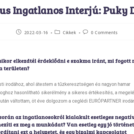
kus Ingatlanos Interjú: Puky 
2022-03-16
Cikkek
0 Comments
mikor elkezdtél érdeklődni e szakma iránt, mi fogott
a területen?
ti irodához, ahol átestem a tűzkeresztségen és nagyon hamar
ghoz hasonlítható sikerélmény a sikeres értékesítés, a megelé
 után váltottam, öt éve dolgozom a ceglédi EURÓPARTNER irodán
orán az ingatlanosokról kialakult esetleges negatí
hezíti ez meg a munkádat? Van esetleg egy jó történe
dítani ezt a helyzetet, és egy bizalmi kapcsolatot