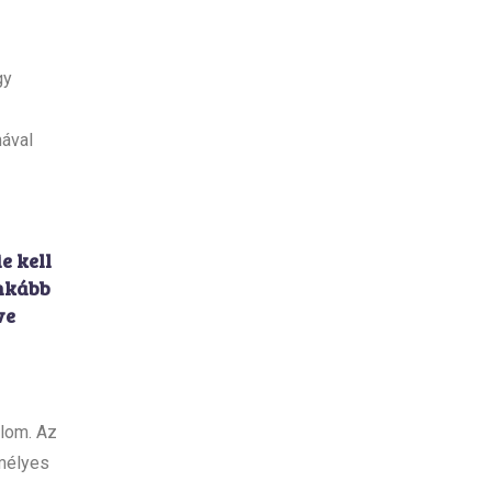
gy
mával
e kell
inkább
ve
lom. Az
emélyes