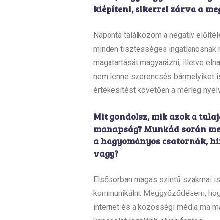
kiépíteni, sikerrel zárva a me
Naponta találkozom a negatív előíté
minden tisztességes ingatlanosnak 
magatartását magyarázni, illetve elh
nem lenne szerencsés bármelyiket is
értékesítést követően a mérleg nyelve
Mit gondolsz, mik azok a tula
manapság? Munkád során menny
a hagyományos csatornák, hir
vagy?
Elsősorban magas szintű szakmai ism
kommunikálni. Meggyőződésem, hogy 
internet és a közösségi média ma má