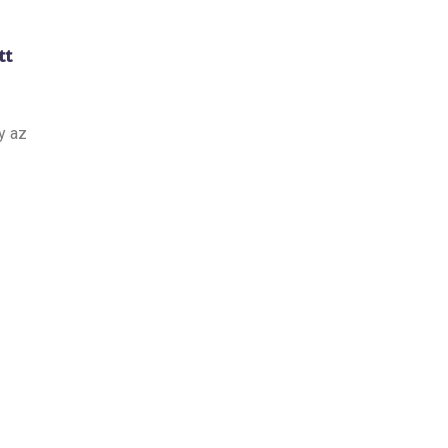
tt
y az