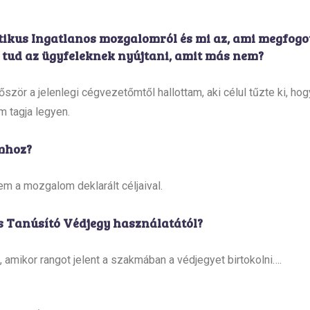
tikus Ingatlanos mozgalomról és mi az, ami megfogo
 tud az ügyfeleknek nyújtani, amit más nem?
ször a jelenlegi cégvezetőmtől hallottam, aki célul tűzte ki, hog
m tagja legyen.
mhoz?
m a mozgalom deklarált céljaival.
s Tanúsító Védjegy használatától?
, amikor rangot jelent a szakmában a védjegyet birtokolni….