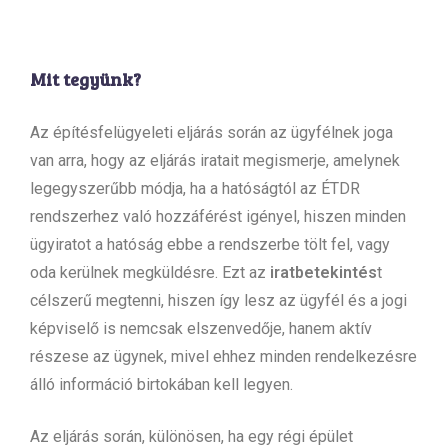
Mit tegyünk?
Az építésfelügyeleti eljárás során az ügyfélnek joga
van arra, hogy az eljárás iratait megismerje, amelynek
legegyszerűbb módja, ha a hatóságtól az ÉTDR
rendszerhez való hozzáférést igényel, hiszen minden
ügyiratot a hatóság ebbe a rendszerbe tölt fel, vagy
oda kerülnek megküldésre. Ezt az
iratbetekintés
t
célszerű megtenni, hiszen így lesz az ügyfél és a jogi
képviselő is nemcsak elszenvedője, hanem aktív
részese az ügynek, mivel ehhez minden rendelkezésre
álló információ birtokában kell legyen.
Az eljárás során, különösen, ha egy régi épület