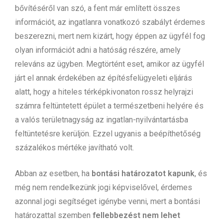
bővítéséről van szó, a fent már említett összes
információt, az ingatlanra vonatkozó szabályt érdemes
beszerezni, mert nem kizárt, hogy éppen az ügyfél fog
olyan információt adni a hatóság részére, amely
releváns az ügyben. Megtörtént eset, amikor az ügyfél
járt el annak érdekében az építésfelügyeleti eljárás
alatt, hogy a hiteles térképkivonaton rossz helyrajzi
számra feltüntetett épület a természetbeni helyére és
a valós területnagyság az ingatlan-nyilvántartásba
feltüntetésre kerüljön. Ezzel ugyanis a beépíthetőség
százalékos mértéke javítható volt.
Abban az esetben, ha
bontási határozatot kapunk
, és
még nem rendelkezünk jogi képviselővel, érdemes
azonnal jogi segítséget igénybe venni, mert a bontási
határozattal szemben
fellebbezést nem lehet