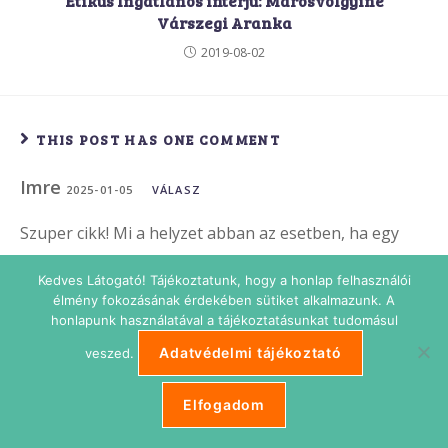
Etikus Ingatlanos interjú: Marosvölgyiné
Várszegi Aranka
2019-08-02
THIS POST HAS ONE COMMENT
Imre
2025-01-05
VÁLASZ
Szuper cikk! Mi a helyzet abban az esetben, ha egy
olyan zártkerti ingatlant vásárolok meg, amin van egy
Kedves Látogató! Tájékoztatunk, hogy a honlap felhasználói
engedély nélkül megépítettépület. Ebben az esetben
élmény fokozásának érdekében sütiket alkalmazunk. A
milyen terheim és kötelezettségeim lesznek?
honlapunk használatával a tájékoztatásunkat tudomásul
Adatvédelmi tájékoztató
veszed.
Vélemény, hozzászólás?
Elfogadom
*