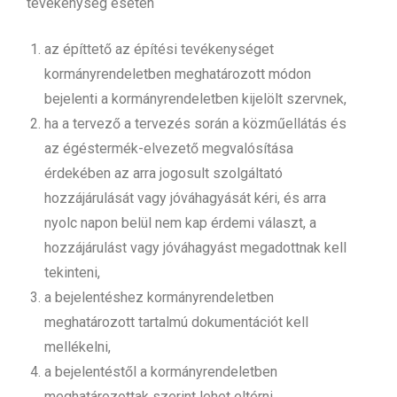
tevékenység esetén
az építtető az építési tevékenységet
kormányrendeletben meghatározott módon
bejelenti a kormányrendeletben kijelölt szervnek,
ha a tervező a tervezés során a közműellátás és
az égéstermék-elvezető megvalósítása
érdekében az arra jogosult szolgáltató
hozzájárulását vagy jóváhagyását kéri, és arra
nyolc napon belül nem kap érdemi választ, a
hozzájárulást vagy jóváhagyást megadottnak kell
tekinteni,
a bejelentéshez kormányrendeletben
meghatározott tartalmú dokumentációt kell
mellékelni,
a bejelentéstől a kormányrendeletben
meghatározottak szerint lehet eltérni.