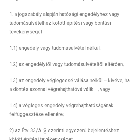
1. a jogszabály alapján hatósági engedélyhez vagy
tudomásulvételhez kötött építési vagy bontási
tevékenységet
1.1) engedély vagy tudomásulvétel nélkül,
1.2) az engedélytől vagy tudomásulvételtől eltérően,
1.3) az engedély véglegessé válása nélkül – kivéve, ha
a döntés azonnal végrehajthatóvá válik –, vagy
1.4) a végleges engedély végrehajthatóságának
felfüggesztése ellenére;
2) az Étv. 33/A. § szerinti egyszerű bejelentéshez
kötött építési tevékenységet