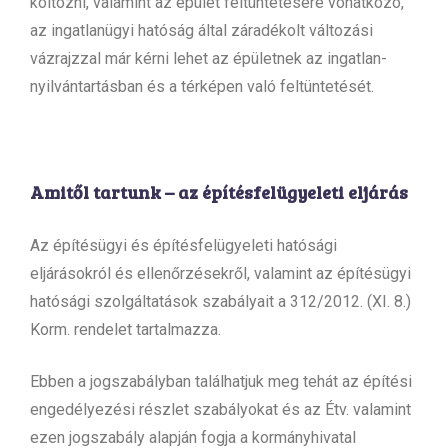
költözni, valamint az épület feltüntetésére vonatkozó,
az ingatlanügyi hatóság által záradékolt változási
vázrajzzal már kérni lehet az épületnek az ingatlan-
nyilvántartásban és a térképen való feltüntetését.
Amitől tartunk – az építésfelügyeleti eljárás
Az építésügyi és építésfelügyeleti hatósági
eljárásokról és ellenőrzésekről, valamint az építésügyi
hatósági szolgáltatások szabályait a 312/2012. (XI. 8.)
Korm. rendelet tartalmazza.
Ebben a jogszabályban találhatjuk meg tehát az építési
engedélyezési részlet szabályokat és az Étv. valamint
ezen jogszabály alapján fogja a kormányhivatal