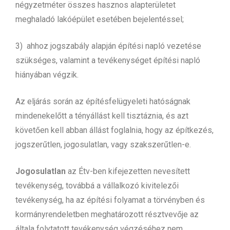
négyzetméter összes hasznos alapterületet
meghaladó lakóépület esetében bejelentéssel;
3) ahhoz jogszabály alapján építési napló vezetése
szükséges, valamint a tevékenységet építési napló
hiányában végzik.
Az eljárás során az építésfelügyeleti hatóságnak
mindenekelőtt a tényállást kell tisztáznia, és azt
követően kell abban állást foglalnia, hogy az építkezés,
jogszerűtlen, jogosulatlan, vagy szakszerűtlen-e.
Jogosulatlan
az Étv-ben kifejezetten nevesített
tevékenység, továbbá a vállalkozó kivitelezői
tevékenység, ha az építési folyamat a törvényben és
kormányrendeletben meghatározott résztvevője az
általa folytatott tevékenység végzéséhez nem