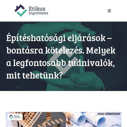
Építéshatósági eljárások –
bontásra kötelezés. Melyek
a legfontosabb tudnivalók,
mit tehetünk?