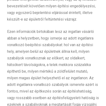
bevezetését követően milyen építési engedélyezési,
vagy egyszerű bejelentési eljárással érintett, illetve
készült-e az épületről feltüntetési vázrajz.
Ezen információk birtokában lesz az ingatlan vásárló
abban a helyzetben, hogy ismerje az adott ingatlanra
vonatkozó beépítési szabályokat: hol van az építési
hely, amelyen belül az épületnek állnia kell, milyen
szabályok vonatkoznak az előkert, az oldalkert,
hátsókert távolságokra, a telek mekkora százaléka
építhető be, milyen mértékű a zöldfelület mutató,
milyen magas épület helyezhető el az ingatlanon. Az
adott ingatlanra vonatkozó szabályok ismerete azért is
fontos, mivel az építkezés során az építéshatóság,
vagy rosszabb esetben az építésfelügyeleti hatóság is
ezeknek a szabályoknak a megtartását fogja vizsgálni.