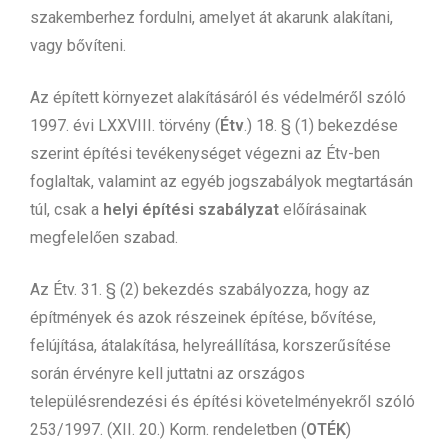
szakemberhez fordulni, amelyet át akarunk alakítani,
vagy bővíteni.
Az épített környezet alakításáról és védelméről szóló
1997. évi LXXVIII. törvény (
Étv
.) 18. § (1) bekezdése
szerint építési tevékenységet végezni az Étv-ben
foglaltak, valamint az egyéb jogszabályok megtartásán
túl, csak a
helyi építési szabályzat
előírásainak
megfelelően szabad.
Az Étv. 31. § (2) bekezdés szabályozza, hogy az
építmények és azok részeinek építése, bővítése,
felújítása, átalakítása, helyreállítása, korszerűsítése
során érvényre kell juttatni az országos
településrendezési és építési követelményekről szóló
253/1997. (XII. 20.) Korm. rendeletben (
OTÉK
)