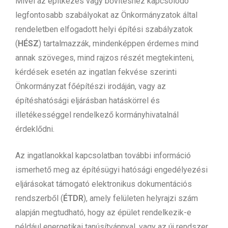
Mivel az építkezés vagy bővítéshez kapcsolódó
legfontosabb szabályokat az Önkormányzatok által
rendeletben elfogadott helyi építési szabályzatok
(
HÉSZ
) tartalmazzák, mindenképpen érdemes mind
annak szöveges, mind rajzos részét megtekinteni,
kérdések esetén az ingatlan fekvése szerinti
Önkormányzat főépítészi irodáján, vagy az
építéshatósági eljárásban hatáskörrel és
illetékességgel rendelkező kormányhivatalnál
érdeklődni.
Az ingatlanokkal kapcsolatban további információ
ismerhető meg az építésügyi hatósági engedélyezési
eljárásokat támogató elektronikus dokumentációs
rendszerből (
ÉTDR
), amely felületen helyrajzi szám
alapján megtudható, hogy az épület rendelkezik-e
például energetikai tanúsítvánnyal, vagy az új rendszer