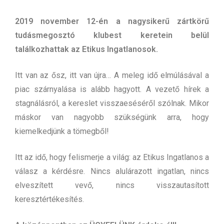
2019 november 12-én a nagysikerű zártkörű
tudásmegosztó klubest keretein belül
találkozhattak az Etikus Ingatlanosok.
Itt van az ősz, itt van újra… A meleg idő elmúlásával a
piac szárnyalása is alább hagyott. A vezető hírek a
stagnálásról, a kereslet visszaeséséről szólnak. Mikor
máskor van nagyobb szükségünk arra, hogy
kiemelkedjünk a tömegből!
Itt az idő, hogy felismerje a világ: az Etikus Ingatlanos a
válasz a kérdésre. Nincs alulárazott ingatlan, nincs
elveszített vevő, nincs visszautasított
keresztértékesítés.