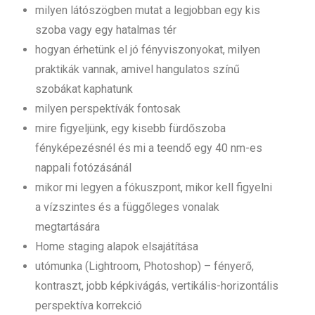
milyen látószögben mutat a legjobban egy kis
szoba vagy egy hatalmas tér
hogyan érhetünk el jó fényviszonyokat, milyen
praktikák vannak, amivel hangulatos színű
szobákat kaphatunk
milyen perspektívák fontosak
mire figyeljünk, egy kisebb fürdőszoba
fényképezésnél és mi a teendő egy 40 nm-es
nappali fotózásánál
mikor mi legyen a fókuszpont, mikor kell figyelni
a vízszintes és a függőleges vonalak
megtartására
Home staging alapok elsajátítása
utómunka (Lightroom, Photoshop) – fényerő,
kontraszt, jobb képkivágás, vertikális-horizontális
perspektíva korrekció