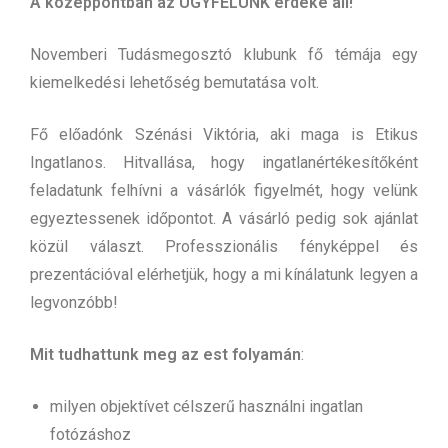
A középpontban az ÜGYFELÜNK érdeke áll!
Novemberi Tudásmegosztó klubunk fő témája egy
kiemelkedési lehetőség bemutatása volt.
Fő előadónk Szénási Viktória, aki maga is Etikus
Ingatlanos. Hitvallása, hogy ingatlanértékesítőként
feladatunk felhívni a vásárlók figyelmét, hogy velünk
egyeztessenek időpontot. A vásárló pedig sok ajánlat
közül választ. Professzionális fényképpel és
prezentációval elérhetjük, hogy a mi kínálatunk legyen a
legvonzóbb!
Mit tudhattunk meg az est folyamán
:
milyen objektívet célszerű használni ingatlan
fotózáshoz