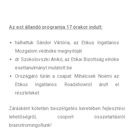
Az est állandó programja 17 órakor indult:
halhattuk Sándor Viktória, az Etikus Ingatlanos
Mozgalom védnöke megnyitóját
dr. Szokolovszki Anikó, az Etikai Bizottság elnöke
esettanulmányt mutatott be
Országjáró túrán a csapat: Mihalcsek Noémi az
Etikus Ingatlanos Roadshowról árult el
részleteket.
Zárásként kötetlen beszélgetés keretében fejlesztési
lehetőségről, csoport összetartásról
brainstromingoltunk!