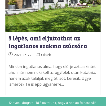
3 lépés, ami eljuttathat az
ingatlanos szakma csúcsára
Post
Post
2021-06-22
Cikkek
published:
category:
Minden ingatlanos álma, hogy elérje azt a szintet,
ahol már nem neki kell az ügyfelek után kutatnia,
hanem azok találják meg őt, sőt, keresik. Ugye
ismerős? Te is épp ugyanerre…
Kedves Látogató! Tájékoztatunk, hogy a honlap felhasználói