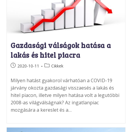
Gazdasági válságok hatása a
lakás és hitel piacra
Post
Post
2020-10-11
Cikkek
published:
category:
Milyen hatást gyakorol várhatóan a COVID-19
járvány okozta gazdasági visszaesés a lakás és
hitel piacon, illetve milyen hatása volt a legutóbbi
2008-as világválságnak? Az ingatlanpiac
mozgására a kereslet és a…