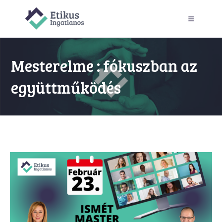
Skip
to
content
Mesterelme : fókuszban az
együttműködés