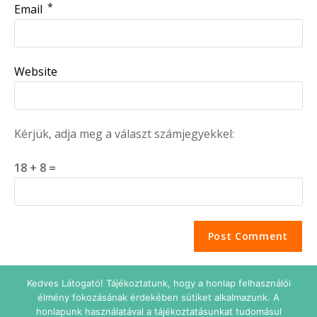
*
Email
Website
Kérjük, adja meg a választ számjegyekkel:
18 + 8 =
Kedves Látogató! Tájékoztatunk, hogy a honlap felhasználói
élmény fokozásának érdekében sütiket alkalmazunk. A
honlapunk használatával a tájékoztatásunkat tudomásul