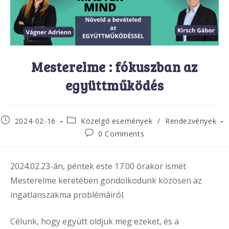
Mesterelme : fókuszban az
együttműködés
Post
Post
2024-02-16
Közelgő események
/
Rendezvények
published:
category:
Post
0 Comments
comments:
2024.02.23-án, péntek este 17.00 órakor ismét
Mesterelme keretében gondolkodunk közösen az
ingatlanszakma problémáiról.
Célunk, hogy együtt oldjuk meg ezeket, és a