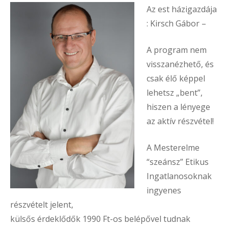
Az est házigazdája
: Kirsch Gábor –
A program nem
visszanézhető, és
csak élő képpel
lehetsz „bent”,
hiszen a lényege
az aktív részvétel!
A Mesterelme
“szeánsz” Etikus
Ingatlanosoknak
ingyenes
részvételt jelent,
külsős érdeklődők 1990 Ft-os belépővel tudnak