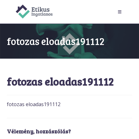
Skip
to
content
fotozas eloadas191112
fotozas eloadas191112
fotozas eloadas191112
Vélemény, hozzászólás?