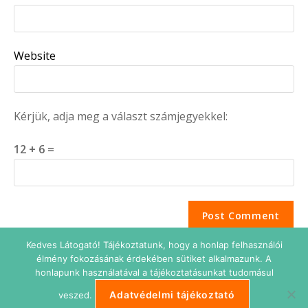
Website
Kérjük, adja meg a választ számjegyekkel:
12 + 6 =
Kedves Látogató! Tájékoztatunk, hogy a honlap felhasználói
élmény fokozásának érdekében sütiket alkalmazunk. A
honlapunk használatával a tájékoztatásunkat tudomásul
Adatvédelmi tájékoztató
veszed.
Adatkezelési tájékoztató
Impresszum
Süti beállítások