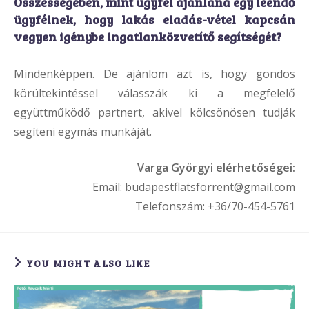
Összességében, mint ügyfél ajánlaná egy leendő
ügyfélnek, hogy lakás eladás-vétel kapcsán
vegyen igénybe ingatlanközvetítő segítségét?
Mindenképpen. De ajánlom azt is, hogy gondos
körültekintéssel válasszák ki a megfelelő
együttműködő partnert, akivel kölcsönösen tudják
segíteni egymás munkáját.
Varga Györgyi elérhetőségei:
Email: budapestflatsforrent@gmail.com
Telefonszám: +36/70-454-5761
YOU MIGHT ALSO LIKE