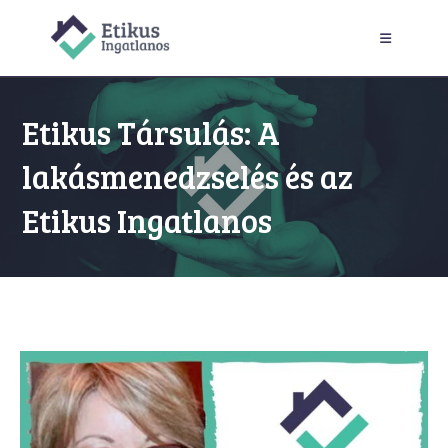
Skip
to
content
Etikus Társulás: A
lakásmenedzselés és az
Etikus Ingatlanos