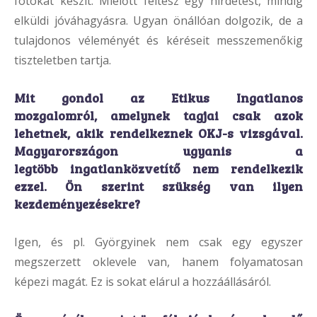
fotókat készít. Mielőtt feltesz egy hirdetést, mindig
elküldi jóváhagyásra. Ugyan önállóan dolgozik, de a
tulajdonos véleményét és kéréseit messzemenőkig
tiszteletben tartja.
Mit gondol az Etikus Ingatlanos
mozgalomról, amelynek tagjai csak azok
lehetnek, akik rendelkeznek OKJ-s vizsgával.
Magyarországon ugyanis a
legtöbb ingatlanközvetítő nem rendelkezik
ezzel. Ön szerint szükség van ilyen
kezdeményezésekre?
Igen, és pl. Györgyinek nem csak egy egyszer
megszerzett oklevele van, hanem folyamatosan
képezi magát. Ez is sokat elárul a hozzáállásáról.