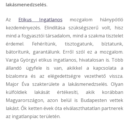
lakásmenedzselés.
Az
Etikus Ingatlanos
mozgalom hiánypótló
kezdeményezés. Elindítása szükségszerű volt, hisz
mind a fogyasztói társadalom, mind a szakma tisztelet
érdemel. Fehérítünk, tisztogatunk, bíztatunk,
bátorítunk, garantálunk. Erről szól ez a mozgalom.
Varga Györgyi etikus ingatlanos, hivatalosan is. Több
állandó ügyfele is van, akikkel a kapcsolata a
bizalomra és az elégedettségre vezethető vissza.
Major Éva szakterülete a lakásmenedzselés. Olyan
külföldiek lakását értékesíti, akik korábban
Magyarországon, azon belül is Budapesten vettek
lakást. Ők ketten évek óta elválaszthatatlan partnerek
az ingatlanpiac területén.