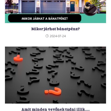
Mikor járhat bánatpénz?
2024-07-24
Amit minden vevőnek tudni illik…..