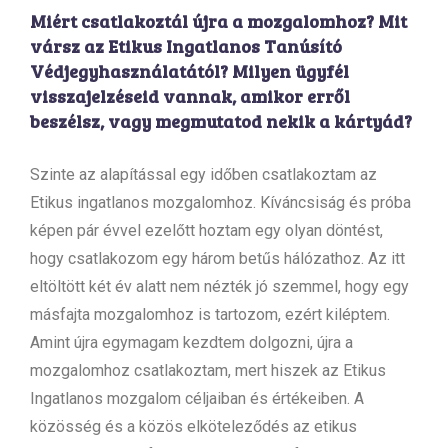
Miért csatlakoztál újra a mozgalomhoz? Mit
vársz az Etikus Ingatlanos Tanúsító
Védjegyhasználatától? Milyen ügyfél
visszajelzéseid vannak, amikor erről
beszélsz, vagy megmutatod nekik a kártyád?
Szinte az alapítással egy időben csatlakoztam az
Etikus ingatlanos mozgalomhoz. Kíváncsiság és próba
képen pár évvel ezelőtt hoztam egy olyan döntést,
hogy csatlakozom egy három betűs hálózathoz. Az itt
eltöltött két év alatt nem nézték jó szemmel, hogy egy
másfajta mozgalomhoz is tartozom, ezért kiléptem.
Amint újra egymagam kezdtem dolgozni, újra a
mozgalomhoz csatlakoztam, mert hiszek az Etikus
Ingatlanos mozgalom céljaiban és értékeiben. A
közösség és a közös elköteleződés az etikus