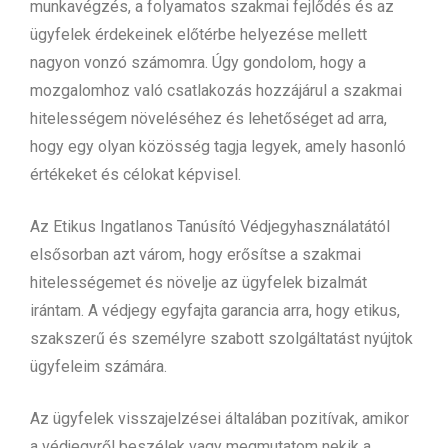
munkavégzés, a folyamatos szakmai fejlődés és az
ügyfelek érdekeinek előtérbe helyezése mellett
nagyon vonzó számomra. Úgy gondolom, hogy a
mozgalomhoz való csatlakozás hozzájárul a szakmai
hitelességem növeléséhez és lehetőséget ad arra,
hogy egy olyan közösség tagja legyek, amely hasonló
értékeket és célokat képvisel.
Az Etikus Ingatlanos Tanúsító Védjegyhasználatától
elsősorban azt várom, hogy erősítse a szakmai
hitelességemet és növelje az ügyfelek bizalmát
irántam. A védjegy egyfajta garancia arra, hogy etikus,
szakszerű és személyre szabott szolgáltatást nyújtok
ügyfeleim számára.
Az ügyfelek visszajelzései általában pozitívak, amikor
a védjegyről beszélek vagy megmutatom nekik a