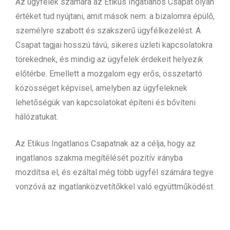
Az ügyfelek számára az Etikus Ingatlanos Csapat olyan
értéket tud nyújtani, amit mások nem: a bizalomra épülő,
személyre szabott és szakszerű ügyfélkezelést. A
Csapat tagjai hosszú távú, sikeres üzleti kapcsolatokra
törekednek, és mindig az ügyfelek érdekeit helyezik
előtérbe. Emellett a mozgalom egy erős, összetartó
közösséget képvisel, amelyben az ügyfeleknek
lehetőségük van kapcsolatokat építeni és bővíteni
hálózatukat.
Az Etikus Ingatlanos Csapatnak az a célja, hogy az
ingatlanos szakma megítélését pozitív irányba
mozdítsa el, és ezáltal még több ügyfél számára tegye
vonzóvá az ingatlanközvetítőkkel való együttműködést.