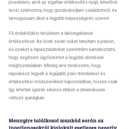
jövedelem, amit az ingatlan értékesítés nyújt, lehetővé
teszi számomra, hogy gondoskodjam családomról, és
támogassam őket a legjobb képességeim szerint.
Fő érdeklődési területem a lakóingatlanok
értékesítése. Az évek során sokat tanultam a piacon,
és ezeket a tapasztalatokat szeretném kamatoztatni,
hogy segítsem ügyfeleimet a legjobb döntések
meghozatalában. Mindig arra törekszem, hogy
naprakész legyek a legújabb piaci trendekkel és
értékesítési módszerekkel kapcsolatban, hiszen csak
így lehetek igazán sikeres ebben a dinamikusan
változó iparágban.
Mennyire találkozol munkád során az
ingatlanosokról kialakult esetleges negatív