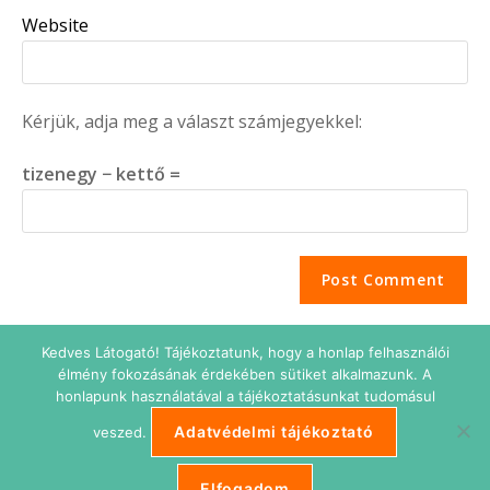
Website
Kérjük, adja meg a választ számjegyekkel:
tizenegy − kettő =
Kedves Látogató! Tájékoztatunk, hogy a honlap felhasználói
élmény fokozásának érdekében sütiket alkalmazunk. A
honlapunk használatával a tájékoztatásunkat tudomásul
Adatvédelmi tájékoztató
veszed.
Adatkezelési tájékoztató
Impresszum
Süti beállítások
ETIKUS Belépés
Elfogadom