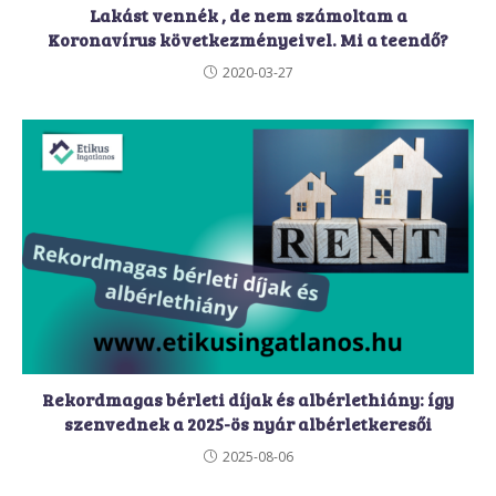
Lakást vennék , de nem számoltam a
Koronavírus következményeivel. Mi a teendő?
2020-03-27
Rekordmagas bérleti díjak és albérlethiány: így
szenvednek a 2025-ös nyár albérletkeresői
2025-08-06