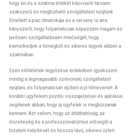
hogy én és a szakma értékét képviselő társaim
szakszerű és megbízható szolgáltatást nyújtunk.
Emellett a piac dinamikája és a verseny is arra
kényszerít, hogy folyamatosan képezzem magam és
javítsam szolgáltatásaim minőségét, hogy
kiemelkedjek a tömegből és sikeres legyek ebben a
szakmában.
Ezen előítéletek legyőzése érdekében igyekszem
mindig a legmagasabb színvonalú szolgáltatást
nyújtani, és folyamatosan építeni a jó hírnevemet. A
korábbi ügyfeleim pozitív visszajelzései és ajánlásai
segítenek abban, hogy új ügyfelek is megbízzanak
bennem. Azt vallom, hogy az átláthatóság, az
őszinteség és a professzionalizmus elősegíti a
bizalom kiépítését és hosszú távú, sikeres üzleti