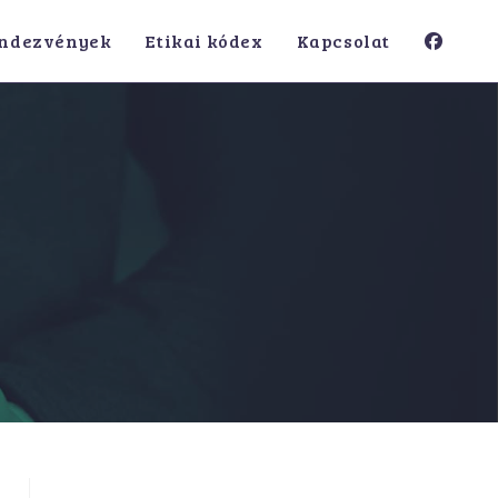
ndezvények
Etikai kódex
Kapcsolat