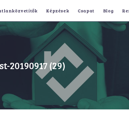
atlanközvetítők
Képzések
Csapat
Blog
Re
st-20190917 (29)