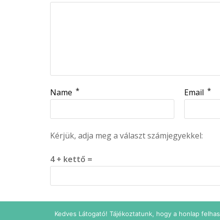
*
*
Name
Email
Kérjük, adja meg a választ számjegyekkel:
4 + kettő =
Kedves Látogató! Tájékoztatunk, hogy a honlap felha