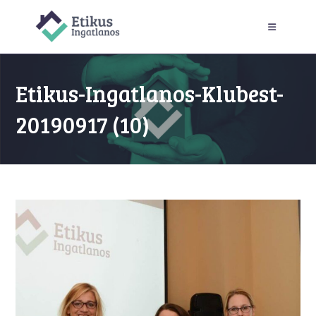
Skip
to
content
Etikus-Ingatlanos-Klubest-
20190917 (10)