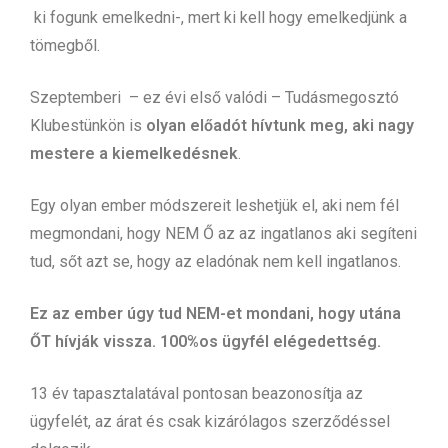
ki fogunk emelkedni-, mert ki kell hogy emelkedjünk a
tömegből.
Szeptemberi – ez évi első valódi – Tudásmegosztó
Klubestünkön is
olyan előadót hívtunk meg, aki nagy
mestere a kiemelkedésnek
.
Egy olyan ember módszereit leshetjük el, aki nem fél
megmondani, hogy NEM Ő az az ingatlanos aki segíteni
tud, sőt azt se, hogy az eladónak nem kell ingatlanos.
Ez az ember úgy tud NEM-et mondani, hogy utána
ŐT hívják vissza. 100%os ügyfél elégedettség.
13 év tapasztalatával pontosan beazonosítja az
ügyfelét, az árat és csak kizárólagos szerződéssel