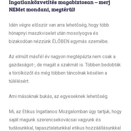
Ingatlanközvetítés magabiztosan – merj
NEMet mondani, megtérül!
Idén végre először van arra lehetőség, hogy több
hónapnyi maszkviselet után mosolyogva és
bizakodóan nézzünk ÉLŐBEN egymás szemébe.
Az elmúlt másfél év nagyon megtépázta nem csak a
gazdaságot-, de magát a szakmát is. Többen bedobták
a törölközőt és még többen táncolnak késélen a
túlélésért.
Ami másoknak bukás, az egyeseknek lehetőség.
Mi, az Etikus Ingatlanos Mozgalomban úgy tartjuk, hogy
saját magunk szerencsekovácsai vagyunk és
tudásunkkal, tapasztalatunkkal etikus hozzáállásunkkal