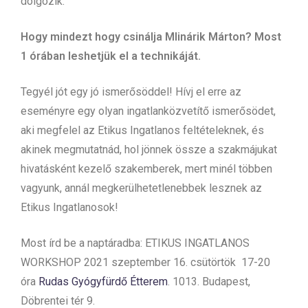
dolgozik.
Hogy mindezt hogy csinálja Mlinárik Márton? Most
1 órában leshetjük el a technikáját.
Tegyél jót egy jó ismerősöddel! Hívj el erre az
eseményre egy olyan ingatlanközvetítő ismerősödet,
aki megfelel az Etikus Ingatlanos feltételeknek, és
akinek megmutatnád, hol jönnek össze a szakmájukat
hivatásként kezelő szakemberek, mert minél többen
vagyunk, annál megkerülhetetlenebbek lesznek az
Etikus Ingatlanosok!
Most írd be a naptáradba: ETIKUS INGATLANOS
WORKSHOP 2021 szeptember 16. csütörtök 17-20
óra
Rudas Gyógyfürdő Étterem
. 1013. Budapest,
Döbrentei tér 9.