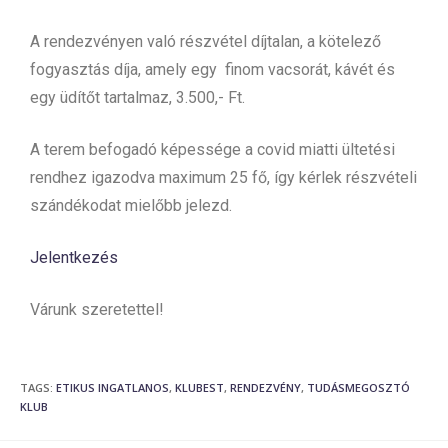
A rendezvényen való részvétel díjtalan, a kötelező
fogyasztás díja, amely egy finom vacsorát, kávét és
egy üdítőt tartalmaz, 3.500,- Ft.
A terem befogadó képessége a covid miatti ültetési
rendhez igazodva maximum 25 fő, így kérlek részvételi
szándékodat mielőbb jelezd.
Jelentkezés
Várunk szeretettel!
TAGS
:
ETIKUS INGATLANOS
,
KLUBEST
,
RENDEZVÉNY
,
TUDÁSMEGOSZTÓ
KLUB