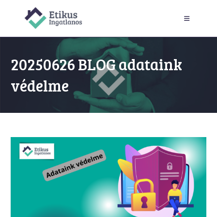
Skip
to
content
20250626 BLOG adataink
védelme