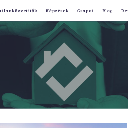
atlanközvetítők
Képzések
Csapat
Blog
Re