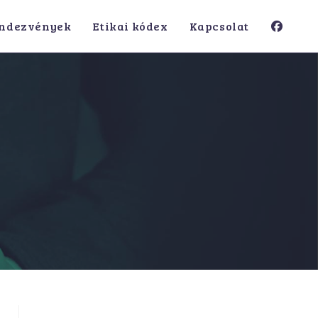
ndezvények
Etikai kódex
Kapcsolat