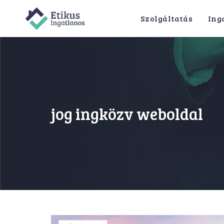
Skip
Szolgáltatás
Ing
to
content
jog ingközv weboldal