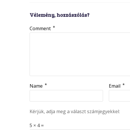
Vélemény, hozzászólás?
*
Comment
*
*
Name
Email
Kérjük, adja meg a választ számjegyekkel:
5 × 4 =