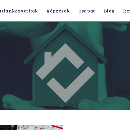
atlanközvetítők
Képzések
Csapat
Blog
Re