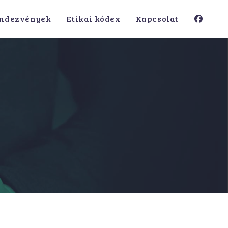
ndezvények
Etikai kódex
Kapcsolat