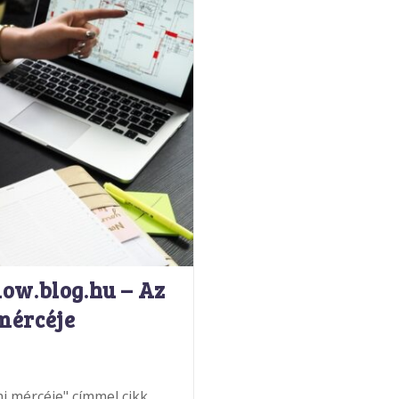
low.blog.hu – Az
mércéje
i mércéje" címmel cikk