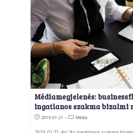
Médiamegjelenés: businessf
ingatlanos szakma bizalmi 
Post
Post
2019-01-21
Média
published:
category:
2019. 01.21.-én "Az ingatlanos szakma bizalm