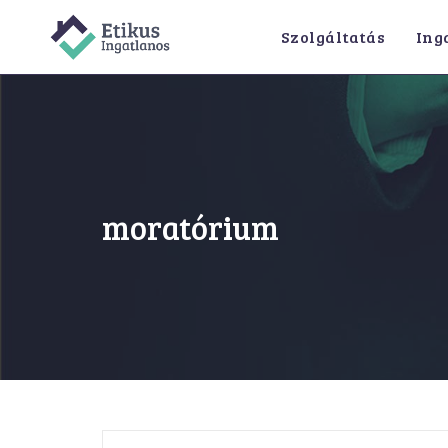
Skip
Szolgáltatás
Ing
to
content
moratórium