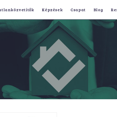
atlanközvetítők
Képzések
Csapat
Blog
Re