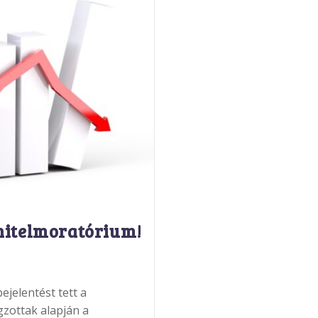
hitelmoratórium!
jelentést tett a
zottak alapján a