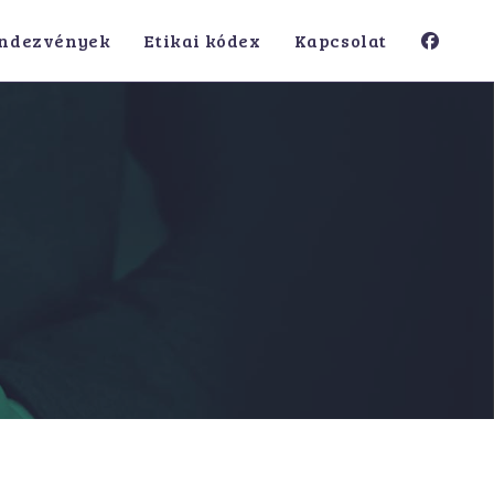
ndezvények
Etikai kódex
Kapcsolat