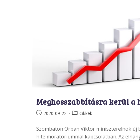
Meghosszabbításra kerül a 
Post
Post
2020-09-22
Cikkek
published:
category:
Szombaton Orbán Viktor miniszterelnök új be
hitelmoratóriummal kapcsolatban. Az elhang