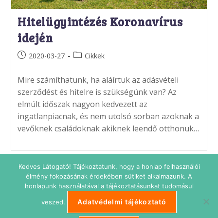
Hitelügyintézés Koronavírus
idején
Post
Post
2020-03-27
Cikkek
published:
category:
Mire számíthatunk, ha aláírtuk az adásvételi
szerződést és hitelre is szükségünk van? Az
elmúlt időszak nagyon kedvezett az
ingatlanpiacnak, és nem utolsó sorban azoknak a
vevőknek családoknak akiknek leendő otthonuk…
Kedves Látogató! Tájékoztatunk, hogy a honlap felhasználói
élmény fokozásának érdekében sütiket alkalmazunk. A
honlapunk használatával a tájékoztatásunkat tudomásul
Adatvédelmi tájékoztató
veszed.
Adatkezelési tájékoztató
Impresszum
Süti beállítások