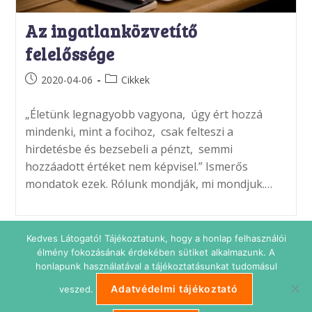
Az ingatlanközvetítő
felelőssége
Post
Post
2020-04-06
Cikkek
published:
category:
„Életünk legnagyobb vagyona, úgy ért hozzá
mindenki, mint a focihoz, csak felteszi a
hirdetésbe és bezsebeli a pénzt, semmi
hozzáadott értéket nem képvisel.” Ismerős
mondatok ezek. Rólunk mondják, mi mondjuk.…
Kedves Látogató! Tájékoztatunk, hogy a honlap felhasználói
élmény fokozásának érdekében sütiket alkalmazunk. A
honlapunk használatával a tájékoztatásunkat tudomásul
Adatvédelmi tájékoztató
veszed.
Adatkezelési tájékoztató
Impresszum
Süti beállítások