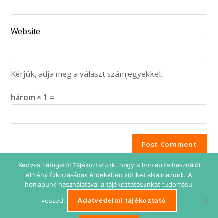
Website
Kérjük, adja meg a választ számjegyekkel:
három × 1 =
Kedves Látogató! Tájékoztatunk, hogy a honlap felhasználói
élmény fokozásának érdekében sütiket alkalmazunk. A
honlapunk használatával a tájékoztatásunkat tudomásul
Adatvédelmi tájékoztató
veszed.
Adatkezelési tájékoztató
Impresszum
Süti beállítások