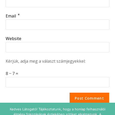
*
Email
Website
Kérjük, adja meg a választ számjegyekkel:
8 − 7 =
Kedves Látogató! Tájékoztatunk, hogy a honlap felhasználói
élmény fokozásának érdekében sütiket alkalmazunk. A