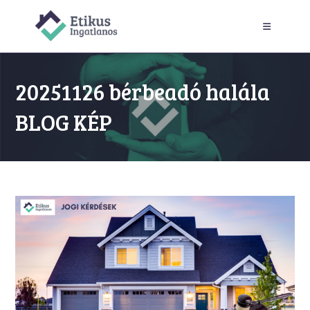
Skip
to
content
20251126 bérbeadó halála
BLOG KÉP