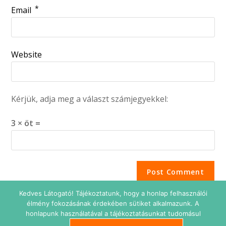
*
Email
Website
Kérjük, adja meg a választ számjegyekkel:
3 × öt =
Kedves Látogató! Tájékoztatunk, hogy a honlap felhasználói
élmény fokozásának érdekében sütiket alkalmazunk. A
honlapunk használatával a tájékoztatásunkat tudomásul