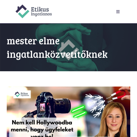
Skip
to
content
mester elme
ingatlanközvetítőknek