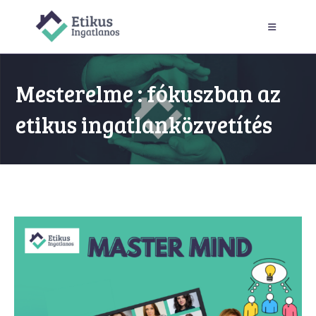
Skip
to
content
Mesterelme : fókuszban az
etikus ingatlanközvetítés