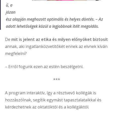
ű, a
józan
ész alapján meghozott optimális és helyes döntés. – Az
adott lehetőségek közül a legjobbnak ítélt megoldás.
De
mit is jelent az etika és milyen előnyöket biztosít
annak, aki ingatlanközvetítőkét ennek az elvnek kíván
megfelelni?
– Erről fogunk ezen az estén beszélgetni.
***
A program interaktív, így a résztvevő kollégák is
hozzászólnak, segítik egymást tapasztalataikkal és
kérdezhetnek az oktatóktól és a kollégáktól.