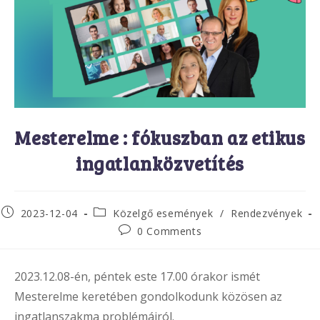
Mesterelme : fókuszban az etikus
ingatlanközvetítés
Post
Post
2023-12-04
Közelgő események
/
Rendezvények
published:
category:
Post
0 Comments
comments:
2023.12.08-én, péntek este 17.00 órakor ismét
Mesterelme keretében gondolkodunk közösen az
ingatlanszakma problémáiról.