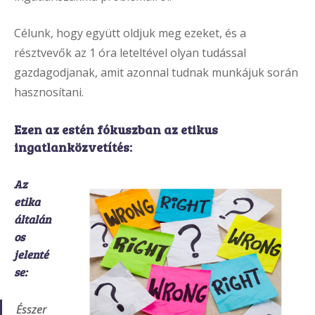
Célunk, hogy együtt oldjuk meg ezeket, és a
résztvevők az 1 óra leteltével olyan tudással
gazdagodjanak, amit azonnal tudnak munkájuk során
hasznosítani.
Ezen az estén fókuszban az etikus
ingatlanközvetítés:
Az
etika
általán
os
jelenté
se:
Ésszer