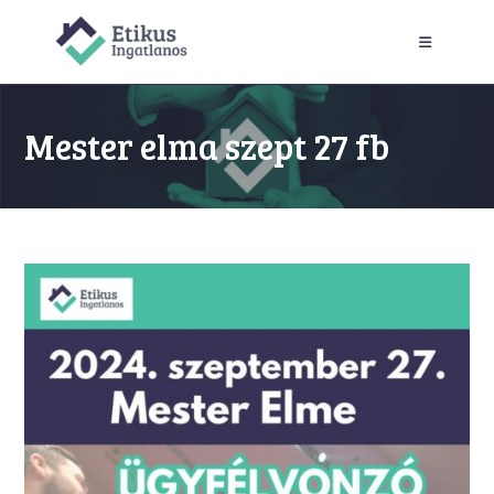
Skip
to
content
Mester elma szept 27 fb