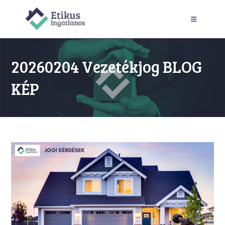
Skip
to
content
20260204 Vezetékjog BLOG
KÉP