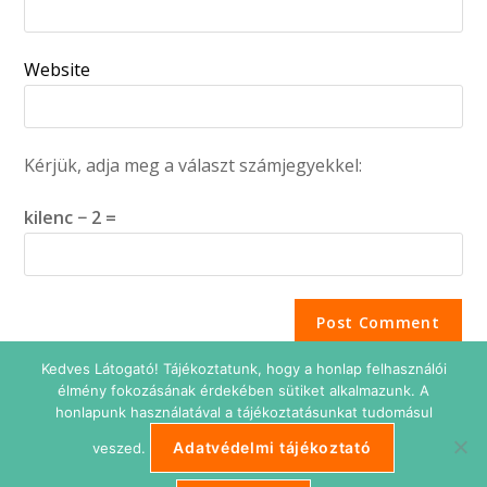
Website
Kérjük, adja meg a választ számjegyekkel:
kilenc − 2 =
Kedves Látogató! Tájékoztatunk, hogy a honlap felhasználói
élmény fokozásának érdekében sütiket alkalmazunk. A
honlapunk használatával a tájékoztatásunkat tudomásul
Adatvédelmi tájékoztató
veszed.
Adatkezelési tájékoztató
Impresszum
Süti beállítások