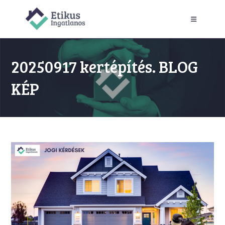
Skip
to
content
20250917 kertépítés. BLOG
KÉP