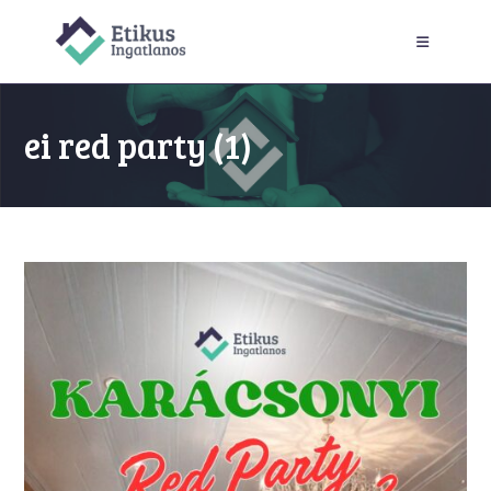
Skip
to
content
ei red party (1)