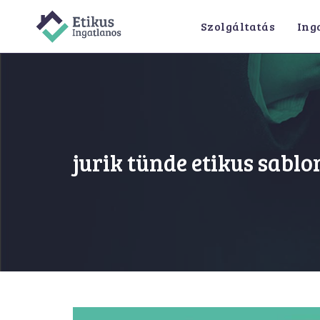
Skip
Szolgáltatás
Ing
to
content
jurik tünde etikus sablo