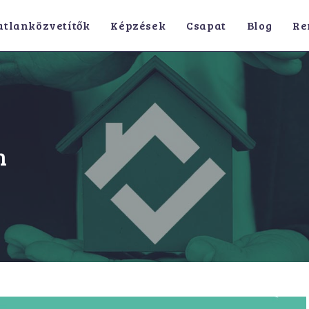
atlanközvetítők
Képzések
Csapat
Blog
Re
n