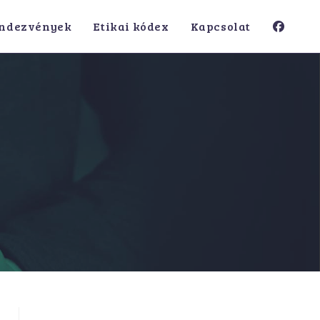
ndezvények
Etikai kódex
Kapcsolat