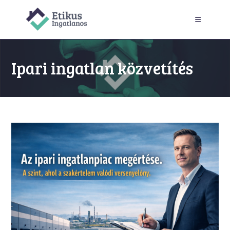
Skip
to
content
Ipari ingatlan közvetítés