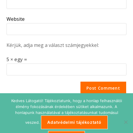
Website
Kérjük, adja meg a választ számjegyekkel:
5 × egy =
Kedves Látogató! Tájékoztatunk, hogy a honlap felhasználói
élmény fokozásának érdekében sütiket alkalmazunk. A
honlapunk használatával a tájékoztatásunkat tudomásul
Adatvédelmi tájékoztató
veszed.
Adatkezelési tájékoztató
Impresszum
Süti beállítások