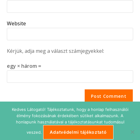
Website
Kérjük, adja meg a választ számjegyekkel:
egy × három =
Kedves Látogató! Tájékoztatunk, hogy a honlap felhasználói
élmény fokozásának érdekében sütiket alkalmazunk. A
honlapunk használatával a tájékoztatásunkat tudomásul
Adatvédelmi tájékoztató
veszed.
Adatkezelési tájékoztató
Impresszum
Süti beállítások