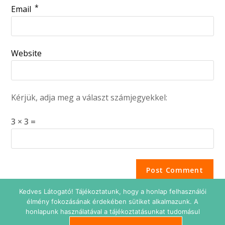
*
Email
Website
Kérjük, adja meg a választ számjegyekkel:
3 × 3 =
Kedves Látogató! Tájékoztatunk, hogy a honlap felhasználói
élmény fokozásának érdekében sütiket alkalmazunk. A
honlapunk használatával a tájékoztatásunkat tudomásul