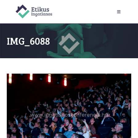
Skip
to
content
IMG_6088