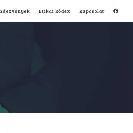
ndezvények
Etikai kódex
Kapcsolat