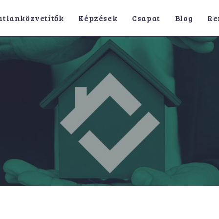
atlanközvetítők
Képzések
Csapat
Blog
Re