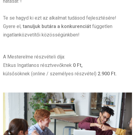
hatását”!
Te se hagyd ki ezt az alkalmat tudásod fejlesztésére!
Gyere el,
tanuljuk butára a konkurenciát
független
ingatlanközvetítői közösségünkben!
A Mesterelme részvételi díja:
Etikus Ingatlanos résztvevőknek
0 Ft,
külsősöknek (online / személyes részvétel)
2.900 Ft.