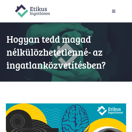
Hogyan tedd magad
nélkülözhetetlenné- az
ingatlanközvetítésben?