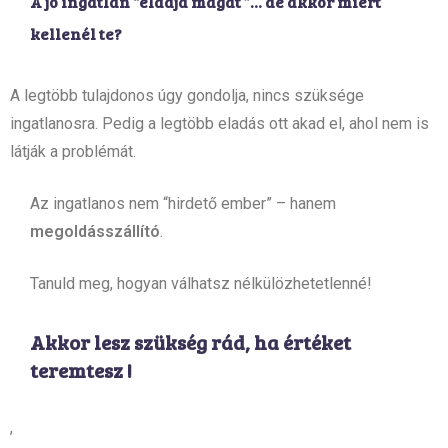
A jó ingatlan “eladja magát ”… de akkor miért
kellenél te?
A legtöbb tulajdonos úgy gondolja, nincs szüksége
ingatlanosra. Pedig a legtöbb eladás ott akad el, ahol nem is
látják a problémát.
Az ingatlanos nem “hirdető ember” – hanem
megoldásszállító
.
Tanuld meg, hogyan válhatsz nélkülözhetetlenné!
Akkor lesz szükség rád, ha értéket
teremtesz !
,