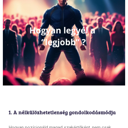
1. A nélkülözhetetlenség gondolkodásmódja
Hogyan pozícionáld magad szakértőként, nem csak