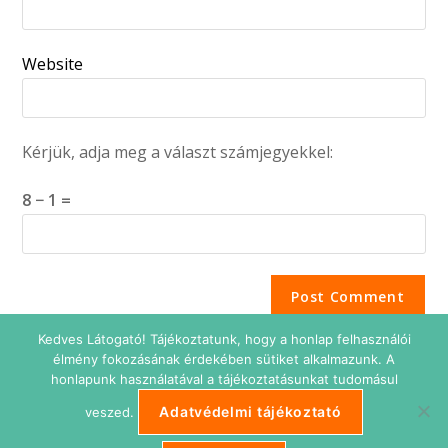
Website
Kérjük, adja meg a választ számjegyekkel:
8 − 1 =
Kedves Látogató! Tájékoztatunk, hogy a honlap felhasználói
élmény fokozásának érdekében sütiket alkalmazunk. A
honlapunk használatával a tájékoztatásunkat tudomásul
Adatvédelmi tájékoztató
veszed.
Adatkezelési tájékoztató
Impresszum
Süti beállítások