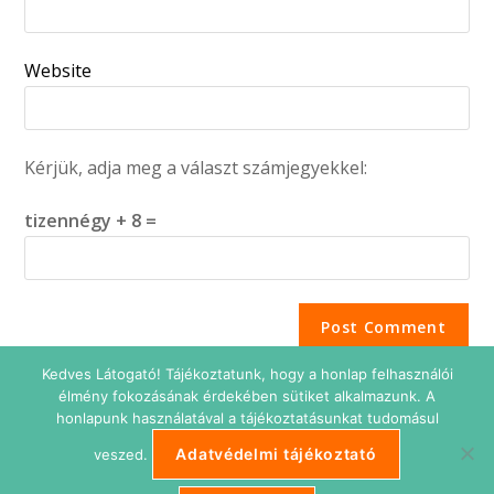
Website
Kérjük, adja meg a választ számjegyekkel:
tizennégy + 8 =
Kedves Látogató! Tájékoztatunk, hogy a honlap felhasználói
élmény fokozásának érdekében sütiket alkalmazunk. A
honlapunk használatával a tájékoztatásunkat tudomásul
Adatvédelmi tájékoztató
veszed.
Adatkezelési tájékoztató
Impresszum
Süti beállítások