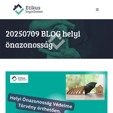
Skip
to
content
20250709 BLOG helyi
önazonosság