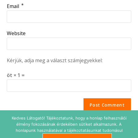
*
Email
Website
Kérjük, adja meg a választ számjegyekkel:
öt × 1 =
Kedves Látogató! Tájékoztatunk, hogy a honlap felhasználói
élmény fokozásának érdekében sütiket alkalmazunk. A
honlapunk használatával a tájékoztatásunkat tudomásul