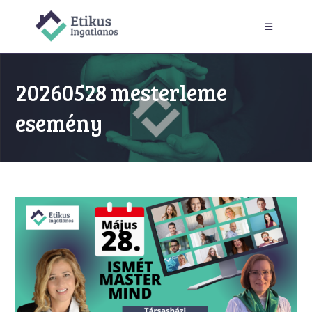
Skip
to
content
20260528 mesterleme
esemény