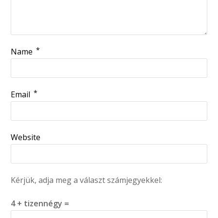
*
Name
*
Email
Website
Kérjük, adja meg a választ számjegyekkel:
4 + tizennégy =