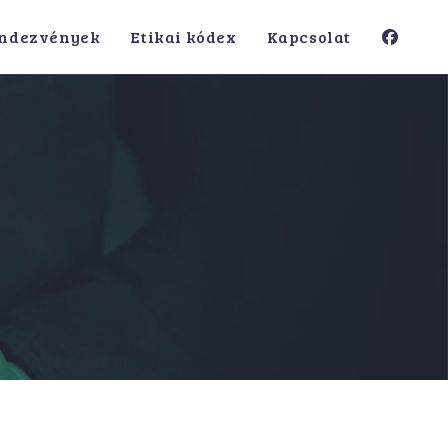
ndezvények
Etikai kódex
Kapcsolat