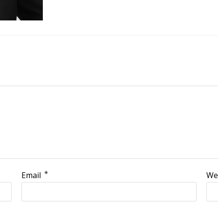
*
Email
We