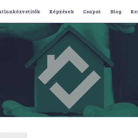
atlanközvetítők
Képzések
Csapat
Blog
Re