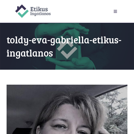
Skip
to
content
toldy-eva-gabriella-etikus-
ingatlanos