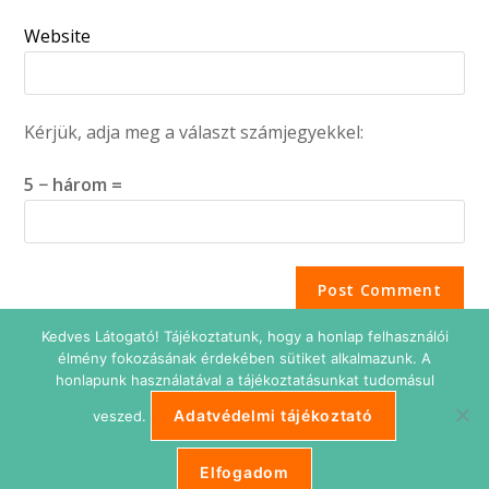
Website
Kérjük, adja meg a választ számjegyekkel:
5 − három =
Kedves Látogató! Tájékoztatunk, hogy a honlap felhasználói
élmény fokozásának érdekében sütiket alkalmazunk. A
honlapunk használatával a tájékoztatásunkat tudomásul
Adatvédelmi tájékoztató
veszed.
Adatkezelési tájékoztató
Impresszum
Süti beállítások
ETIKUS Belépés
Elfogadom