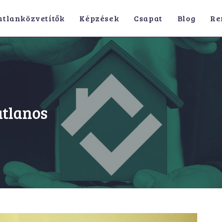
atlanközvetítők
Képzések
Csapat
Blog
Re
atlanos