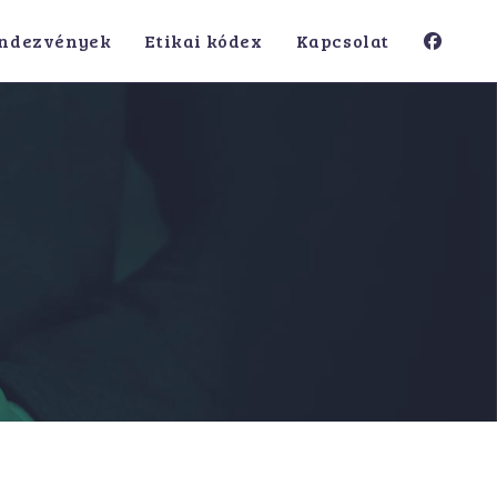
ndezvények
Etikai kódex
Kapcsolat