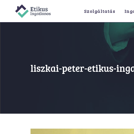
Skip
Szolgáltatás
Ing
to
content
liszkai-peter-etikus-ing