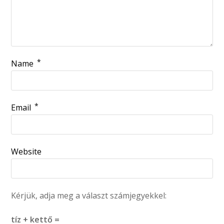
*
Name
*
Email
Website
Kérjük, adja meg a választ számjegyekkel:
tíz + kettő =