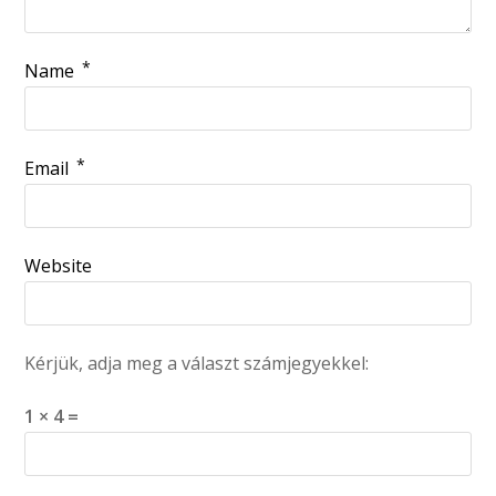
*
Name
*
Email
Website
Kérjük, adja meg a választ számjegyekkel:
1 × 4 =