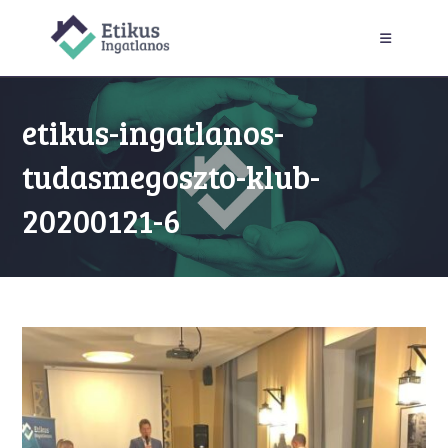
Skip
to
content
etikus-ingatlanos-
tudasmegoszto-klub-
20200121-6