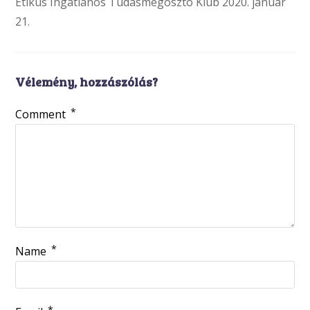
Etikus Ingatlanos Tudásmegosztó Klub 2020. január
21.
Vélemény, hozzászólás?
*
Comment
*
Name
*