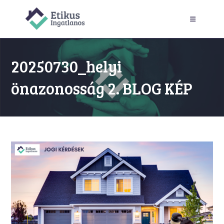
Skip
to
content
20250730_helyi
önazonosság 2. BLOG KÉP