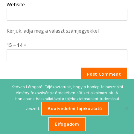
Website
Kérjük, adja meg a választ számjegyekkel:
15 − 14 =
Kedves Látogató! Tájékoztatunk, hogy a honlap felhasználói
élmény fokozásának érdekében sütiket alkalmazunk. A
honlapunk használatával a tájékoztatásunkat tudomásul
Adatvédelmi tájékoztató
veszed.
Adatkezelési tájékoztató
Impresszum
Süti beállítások
ETIKUS Belépés
Elfogadom
Copyright © 2026 Etikus Ingatlanos