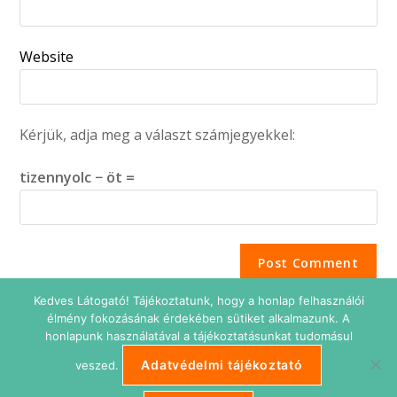
Website
Kérjük, adja meg a választ számjegyekkel:
tizennyolc − öt =
Kedves Látogató! Tájékoztatunk, hogy a honlap felhasználói
élmény fokozásának érdekében sütiket alkalmazunk. A
honlapunk használatával a tájékoztatásunkat tudomásul
Adatvédelmi tájékoztató
veszed.
Adatkezelési tájékoztató
Impresszum
Süti beállítások